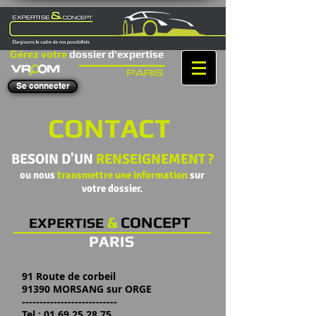
Gérez votre
dossier d'expertise
Se connecter
CONTACT
BESOIN D'UN
RENSEIGNEMENT ?
ou nous
transmettre une information
sur
votre dossier.
&
CONCEPT
EXPERTISE
PARIS
91 Route de corbeil
91390 MORSANG sur ORGE
​---------------------------
Tel : 01.69.25.28.75