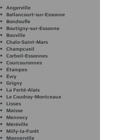
Angerville
Ballancourt-sur-Essonne
Bondoufle
Boutigny-sur-Essonne
Bouville
Chalo-Saint-Mars
Champcueil
Corbeil-Essonnes
Courcouronnes
Étampes
Évry
Grigny
La Ferté-Alais
Le Coudray-Montceaux
Lisses
Maisse
Mennecy
Méréville
Milly-la-Forêt
Monnerville