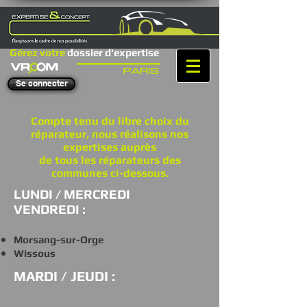
Gérez votre
dossier d'expertise
Se connecter
Compte tenu du libre choix du
réparateur, nous réalisons nos
expertises auprès
de tous les réparateurs des
communes ci-dessous.
LUNDI / MERCREDI
VENDREDI :
Morsang-sur-Orge
Wissous
MARDI / JEUDI :