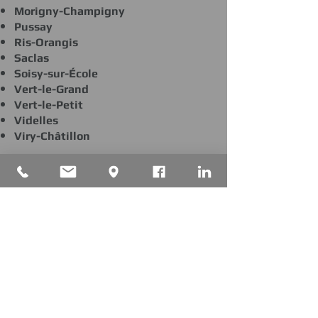
Morigny-Champigny
Pussay
Ris-Orangis
Saclas
Soisy-sur-École
Vert-le-Grand
Vert-le-Petit
Videlles
Viry-Châtillon
RETOUR
91 route de corbeil
91390 Morsang sur Orge
Tel : 01 69 25 28 75
paris@expertiseconcept.fr