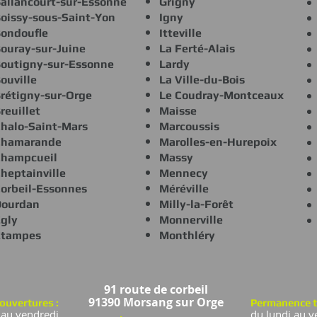
allancourt-sur-Essonne
Grigny
oissy-sous-Saint-Yon
Igny
ondoufle
Itteville
ouray-sur-Juine
La Ferté-Alais
outigny-sur-Essonne
Lardy
ouville
La Ville-du-Bois
rétigny-sur-Orge
Le Coudray-Montceaux
reuillet
Maisse
halo-Saint-Mars
Marcoussis
Chamarande
Marolles-en-Hurepoix
hampcueil
Massy
heptainville
Mennecy
orbeil-Essonnes
Méréville
Dourdan
Milly-la-Forêt
gly
Monnerville
Étampes
Monthléry
91 route de corbeil
91390 Morsang sur Orge
ouvertures :
Permanence t
 au vendredi
du lundi au v