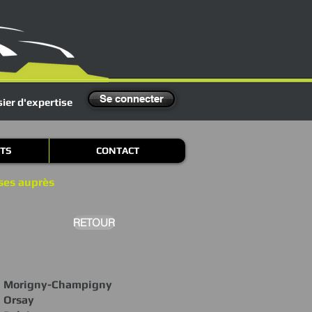
Se connecter
ier d'expertise
TS
CONTACT
ises auprès
RETOUR
Morigny-Champigny
Orsay