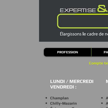
PROFESSION
PA
Compte ten
LUNDI / MERCREDI
VENDREDI :
Champlan
A
Chilly-Mazarin
A