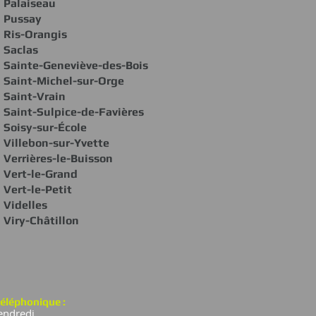
Palaiseau
Pussay
Ris-Orangis
Saclas
Sainte-Geneviève-des-Bois
Saint-Michel-sur-Orge
Saint-Vrain
Saint-Sulpice-de-Favières
Soisy-sur-École
Villebon-sur-Yvette
Verrières-le-Buisson
Vert-le-Grand
Vert-le-Petit
Videlles
Viry-Châtillon
éléphonique :
endredi