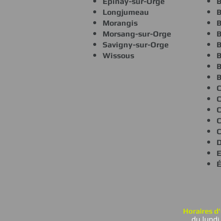
Épinay-sur-Orge
B
Longjumeau
B
Morangis
B
Morsang-sur-Orge
B
Savigny-sur-Orge
B
Wissous
B
B
B
C
C
C
C
E
Horaires d'
du lundi